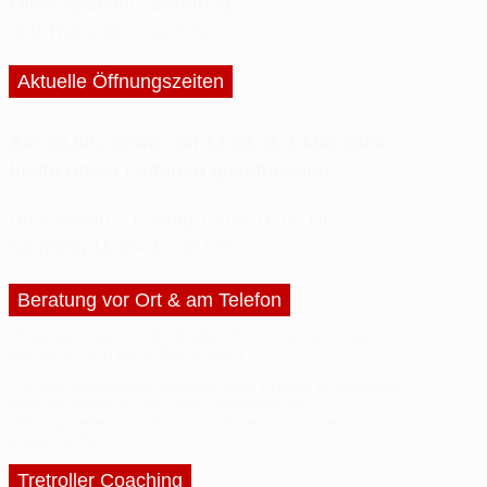
Öffnungszeiten, Beratung
und Tretroller-Coaching
Aktuelle Öffnungszeiten
Am 08.08., sowie am 13.08. u. 14.08.2026
bleibt unser Lädchen geschlossen.
Donnerstag + Freitag
15.00-18.00 Uhr
Samstag
11.00–14.00 Uhr
Beratung vor Ort & am Telefon
Vereinbare deinen
individuellen Termin
bei uns - dann
gibt es für dich
keine Wartezeiten
.
Für eine telefonische Beratung oder
Fragen
zu sonstigen
Anliegen
könnt ihr uns gerne außerhalb der
Öffnungszeiten anrufen - wir nehmen uns immer
ausgiebig Zeit
für euch!
Tretroller Coaching