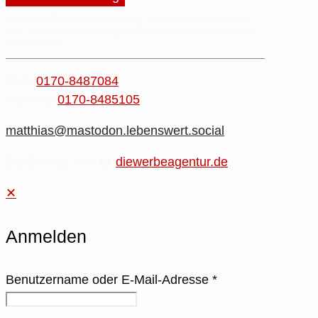
Nur nach Terminvereinbarung.
Nähere
Informationen
und
Termine
kannst du gerne
telefonisch einholen
und
vereinbaren.
Gabi
0170-8487084
Matthias
0170-8485105
matthias@mastodon.lebenswert.social
2026 made with ❤️
diewerbeagentur.de
✕
Anmelden
Benutzername oder E-Mail-Adresse
*