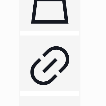
ausgestattet. Diese befinden sich
an der Front, am Heck und an den
Seiten. Eine Klingel gehört
ebenfalls zur Standardausstattung.
Mit einer Tragkraft von 120 kg ist
er zudem sehr belastbar. Der rote
Rahmen sorgt zusätzlich für eine
gute Signalwirkung im Betrieb.
Vertraue auf Qualität und
Langlebigkeit mit dem Esla 4100.
Technische Daten:
Rahmen: Vorder- und
Heckrahmen, verstärkten
Heckrahmen
Lenker zu trennen:
höhenverstellbar von min. 88 bis