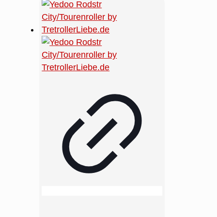
Grundhaltungen zur Verfügung.
Die angenehmen Gummigriffe
fühlen sich stets warm an.
Dadurch bleibt das Fahren auch
bei längeren Einsätzen
komfortabel.
Sicherheit auf
jedem Untergrund
Die technische Ausstattung des
Esla 4100 sorgt für maximale
Sicherheit. Eine
bedienungsfreundliche
Trommelbremse im Vorderrad
stoppt dich jederzeit zuverlässig.