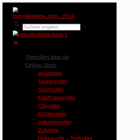
✕
✕
TretrollerLiebe.de
Online-Shop
Angebote
Tourenroller
Sportroller
Falt/Klapproller
Cityroller
Kinderroller
Industrieroller
Zubehör
Gebraucht – Tretroller