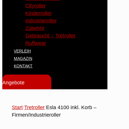
Cityroller
Kinderroller
Industrieroller
Zubehör
Gebraucht – Tretroller
Ruffwear
VERLEIH
MAGAZIN
KONTAKT
Angebote
Start
/
Tretroller
/
Esla 4100 inkl. Korb –
Firmen/Industrieroller