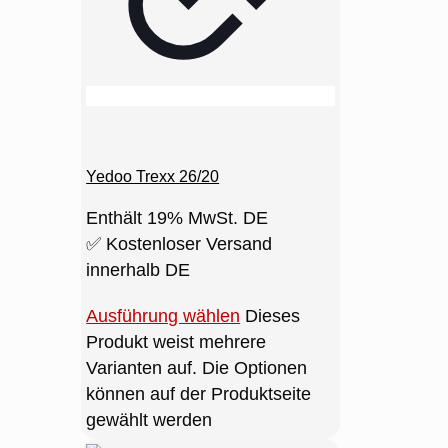
einfach aufrüsten. Hierfür tauschst
du lediglich die Montagehalterung
aus. So passt sich der Roller
flexibel an deine Bedürfnisse an.
Ergonomie und
Yedoo Trexx 26/20
technischer
Enthält 19% MwSt. DE
Komfort
✅ Kostenloser Versand
innerhalb DE
Deine Gesundheit liegt uns am
Ausführung wählen
Dieses
Herzen. Daher lässt sich der
Produkt weist mehrere
Lenker individuell in der Höhe
Varianten auf. Die Optionen
verstellen. Du stellst ihn zwischen
können auf der Produktseite
88 und 113 cm ein. Zudem stehen
gewählt werden
dir drei verschiedene