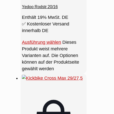
Dank der Luftbereifung rollst du
Yedoo Rodstr 20/16
sanft über verschiedene
Bodenbeläge. Das Vorderrad hat
Enthält 19% MwSt. DE
einen Durchmesser von 41 cm.
✅ Kostenloser Versand
Das sorgt für eine ruhige Fahrt.
innerhalb DE
Außerdem schützen dich
Ausführung wählen
Dieses
Schutzbleche und Schmutzfänger
Produkt weist mehrere
vor Verunreinigungen.
Varianten auf. Die Optionen
können auf der Produktseite
Sichtbarkeit und
gewählt werden
Belastbarkeit im
Betrieb
Sicherheit bedeutet auch, gesehen
zu werden. Deshalb ist der Roller
serienmäßig mit Reflektoren