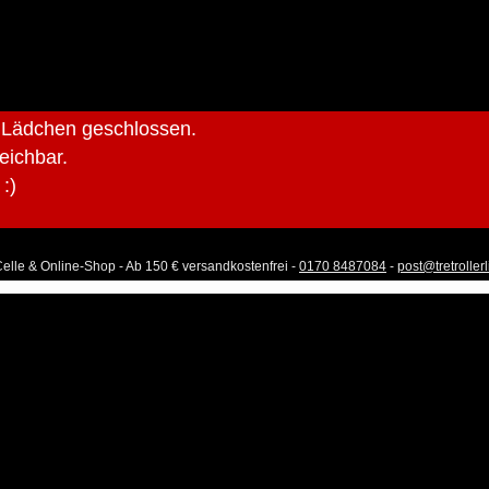
r Lädchen geschlossen.
reichbar.
:)
Celle & Online-Shop - Ab 150 € versandkostenfrei -
0170 8487084
-
post@tretroller