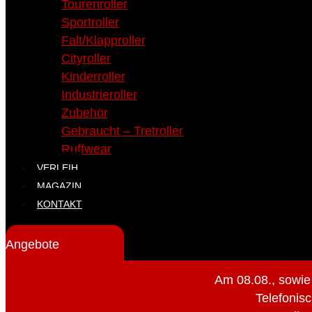
Tourenroller
Sportroller
Falt/Klapproller
Cityroller
Kinderroller
Industrieroller
Zubehör
Gebraucht – Tretroller
Ruffwear
VERLEIH
MAGAZIN
KONTAKT
Angebote
Am 08.08., sowie
Telefonisc