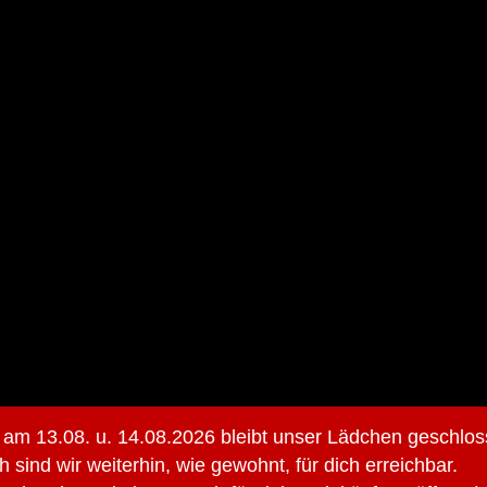
 am 13.08. u. 14.08.2026 bleibt unser Lädchen geschlos
h sind wir weiterhin, wie gewohnt, für dich erreichbar.