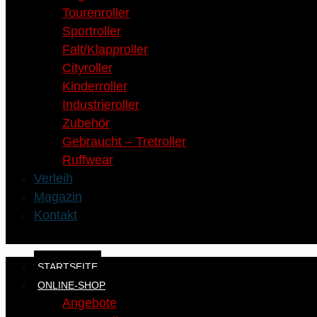
Tourenroller
Sportroller
Falt/Klapproller
Cityroller
Kinderroller
Industrieroller
Zubehör
Gebraucht – Tretroller
Ruffwear
Verleih
Magazin
Kontakt
STARTSEITE
ONLINE-SHOP
Angebote