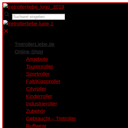
✕
✕
TretrollerLiebe.de
Online-Shop
Angebote
Tourenroller
Sportroller
Falt/Klapproller
Cityroller
Kinderroller
Industrieroller
Zubehör
Gebraucht – Tretroller
Ruffwear