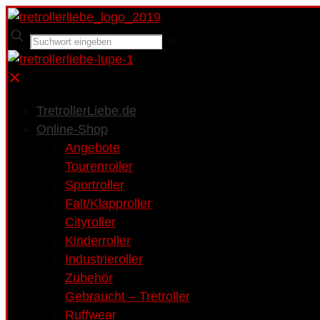
✕
✕
TretrollerLiebe.de
Online-Shop
Angebote
Tourenroller
Sportroller
Falt/Klapproller
Cityroller
Kinderroller
Industrieroller
Zubehör
Gebraucht – Tretroller
Ruffwear