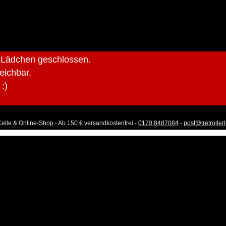
r Lädchen geschlossen.
reichbar.
:)
Celle & Online-Shop - Ab 150 € versandkostenfrei -
0170 8487084
-
post@tretroller