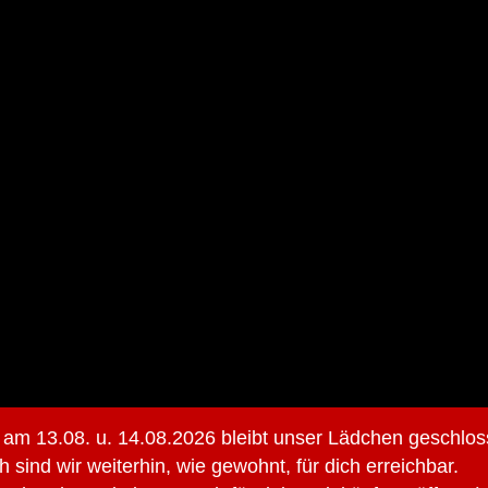
 am 13.08. u. 14.08.2026 bleibt unser Lädchen geschlos
h sind wir weiterhin, wie gewohnt, für dich erreichbar.