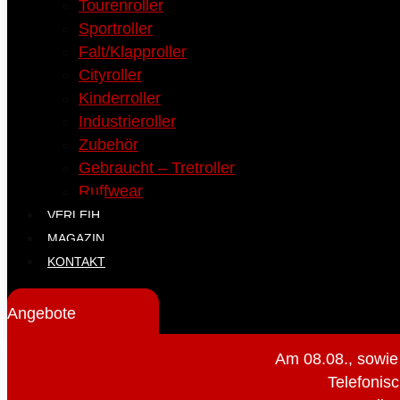
Tourenroller
Sportroller
Falt/Klapproller
Cityroller
Kinderroller
Industrieroller
Zubehör
Gebraucht – Tretroller
Ruffwear
VERLEIH
MAGAZIN
KONTAKT
Angebote
Am 08.08., sowie
Telefonisc