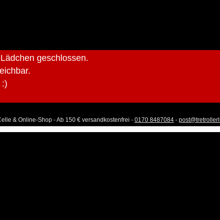
r Lädchen geschlossen.
reichbar.
:)
Celle & Online-Shop - Ab 150 € versandkostenfrei -
0170 8487084
-
post@tretroller