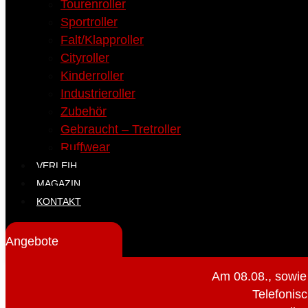
Tourenroller
Sportroller
Falt/Klapproller
Cityroller
Kinderroller
Industrieroller
Zubehör
Gebraucht – Tretroller
Ruffwear
VERLEIH
MAGAZIN
KONTAKT
Angebote
Am 08.08., sowie
Telefonisc