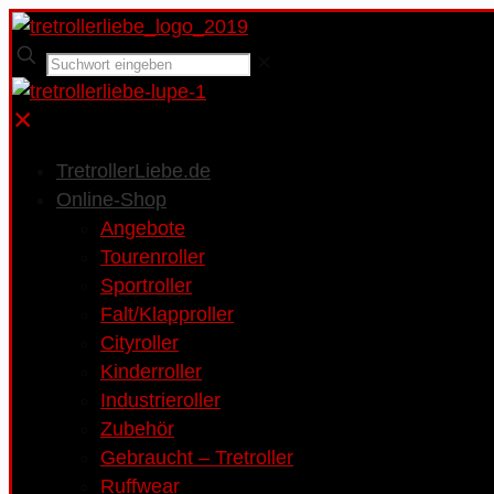
✕
✕
TretrollerLiebe.de
Online-Shop
Angebote
Tourenroller
Sportroller
Falt/Klapproller
Cityroller
Kinderroller
Industrieroller
Zubehör
Gebraucht – Tretroller
Ruffwear