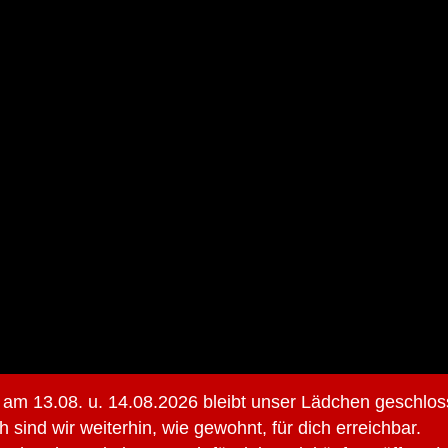
 am 13.08. u. 14.08.2026 bleibt unser Lädchen geschlos
h sind wir weiterhin, wie gewohnt, für dich erreichbar.