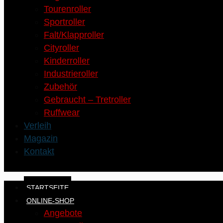
Tourenroller
Sportroller
Falt/Klapproller
Cityroller
Kinderroller
Industrieroller
Zubehör
Gebraucht – Tretroller
Ruffwear
Verleih
Magazin
Kontakt
STARTSEITE
ONLINE-SHOP
Angebote