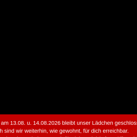
 am 13.08. u. 14.08.2026 bleibt unser Lädchen geschlos
h sind wir weiterhin, wie gewohnt, für dich erreichbar.