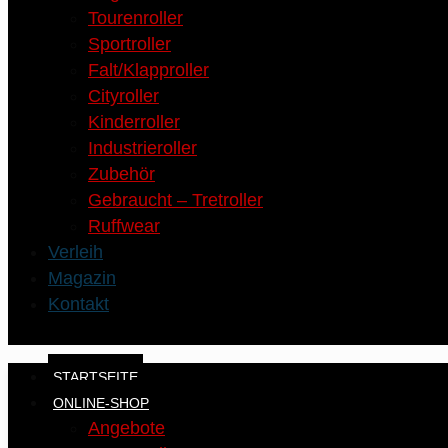
Tourenroller
Sportroller
Falt/Klapproller
Cityroller
Kinderroller
Industrieroller
Zubehör
Gebraucht – Tretroller
Ruffwear
Verleih
Magazin
Kontakt
STARTSEITE
ONLINE-SHOP
Angebote