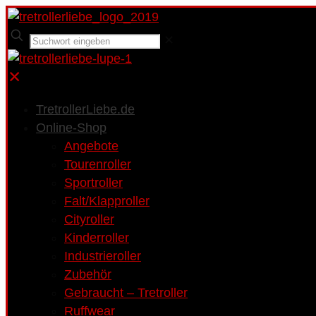
✕
✕
TretrollerLiebe.de
Online-Shop
Angebote
Tourenroller
Sportroller
Falt/Klapproller
Cityroller
Kinderroller
Industrieroller
Zubehör
Gebraucht – Tretroller
Ruffwear