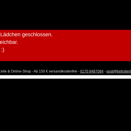
r Lädchen geschlossen.
reichbar.
:)
Celle & Online-Shop - Ab 150 € versandkostenfrei -
0170 8487084
-
post@tretroller