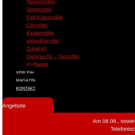
Tourenroller
Sportroller
Falt/Klapproller
Cityroller
Kinderroller
Industrieroller
Zubehör
Gebraucht – Tretroller
Ruffwear
VERLEIH
MAGAZIN
KONTAKT
Angebote
Am 08.08., sowie
Telefonisc