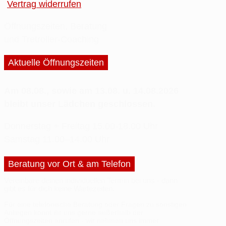
Vertrag widerrufen
Öffnungszeiten, Beratung
und Tretroller-Coaching
Aktuelle Öffnungszeiten
Am 08.08., sowie am 13.08. u. 14.08.2026
bleibt unser Lädchen geschlossen.
Donnerstag + Freitag
15.00-18.00 Uhr
Samstag
11.00–14.00 Uhr
Beratung vor Ort & am Telefon
Vereinbare deinen
individuellen Termin
bei uns - dann
gibt es für dich
keine Wartezeiten
.
Für eine telefonische Beratung oder
Fragen
zu sonstigen
Anliegen
könnt ihr uns gerne außerhalb der
Öffnungszeiten anrufen - wir nehmen uns immer