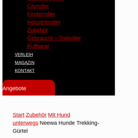
Cityroller
Kinderroller
Industrieroller
Zubehör
Gebraucht – Tretroller
Ruffwear
VERLEIH
MAGAZIN
KONTAKT
Angebote
Start
/
Zubehör
/
Mit Hund
unterwegs
/
Neewa Hunde Trekking-
Gürtel