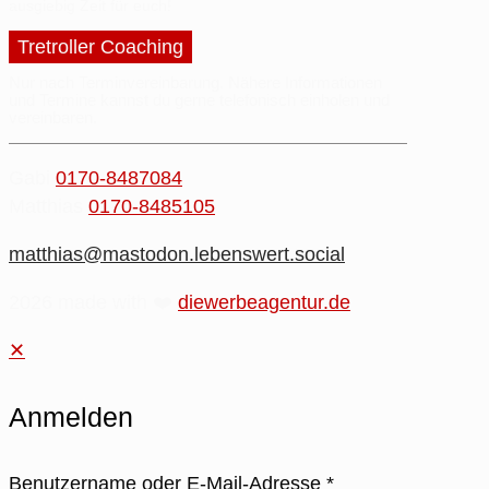
ausgiebig Zeit
für euch!
Tretroller Coaching
Nur nach Terminvereinbarung.
Nähere
Informationen
und
Termine
kannst du gerne
telefonisch einholen
und
vereinbaren.
Gabi
0170-8487084
Matthias
0170-8485105
matthias@mastodon.lebenswert.social
2026 made with ❤️
diewerbeagentur.de
✕
Anmelden
Benutzername oder E-Mail-Adresse
*