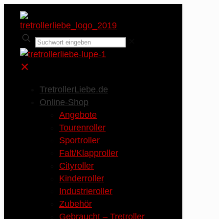
✕
✕
TretrollerLiebe.de
Online-Shop
Angebote
Tourenroller
Sportroller
Falt/Klapproller
Cityroller
Kinderroller
Industrieroller
Zubehör
Gebraucht – Tretroller