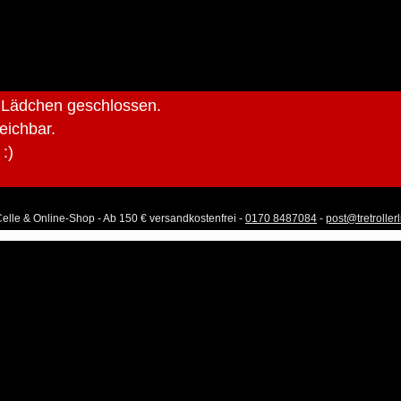
r Lädchen geschlossen.
reichbar.
:)
Celle & Online-Shop - Ab 150 € versandkostenfrei -
0170 8487084
-
post@tretroller