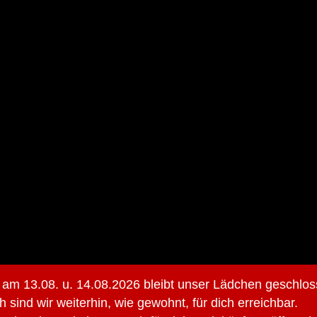
 am 13.08. u. 14.08.2026 bleibt unser Lädchen geschlos
h sind wir weiterhin, wie gewohnt, für dich erreichbar.