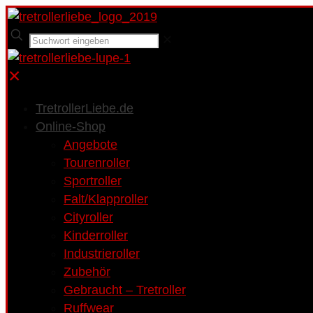
✕
✕
TretrollerLiebe.de
Online-Shop
Angebote
Tourenroller
Sportroller
Falt/Klapproller
Cityroller
Kinderroller
Industrieroller
Zubehör
Gebraucht – Tretroller
Ruffwear