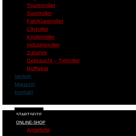
Tourenroller
Sportroller
Falt/Klapproller
Cityroller
Kinderroller
Industrieroller
Zubehör
Gebraucht – Tretroller
Ruffwear
Verleih
Magazin
Kontakt
STARTSEITE
ONLINE-SHOP
Angebote