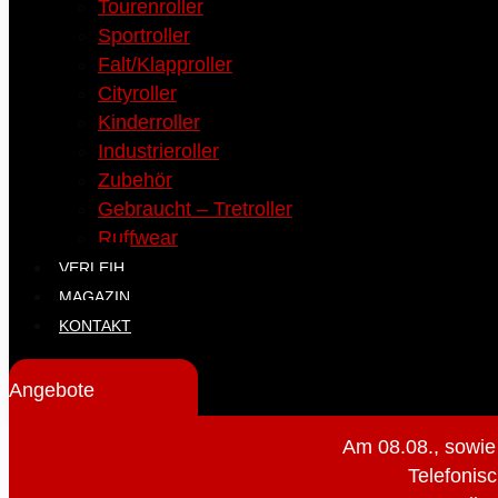
Tourenroller
Sportroller
Falt/Klapproller
Cityroller
Kinderroller
Industrieroller
Zubehör
Gebraucht – Tretroller
Ruffwear
VERLEIH
MAGAZIN
KONTAKT
Angebote
Am 08.08., sowie
Telefonisc