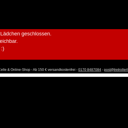
r Lädchen geschlossen.
reichbar.
:)
Celle & Online-Shop - Ab 150 € versandkostenfrei -
0170 8487084
-
post@tretroller