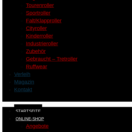
Tourenroller
Sportroller
Falt/Klapproller
Cityroller
Kinderroller
Industrieroller
Zubehör
Gebraucht – Tretroller
Ruffwear
Verleih
Magazin
Kontakt
STARTSEITE
ONLINE-SHOP
Angebote