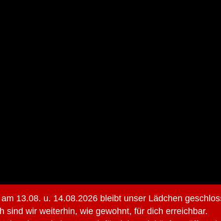
 am 13.08. u. 14.08.2026 bleibt unser Lädchen geschlos
h sind wir weiterhin, wie gewohnt, für dich erreichbar.