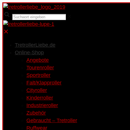
✕
✕
TretrollerLiebe.de
Online-Shop
Angebote
Tourenroller
Sportroller
Falt/Klapproller
Cityroller
Kinderroller
Industrieroller
Zubehör
Gebraucht – Tretroller
Ruffwear