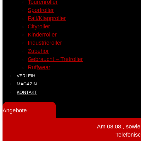
Tourenroller
Sportroller
Falt/Klapproller
Cityroller
Kinderroller
Industrieroller
Zubehör
Gebraucht – Tretroller
Ruffwear
VERLEIH
MAGAZIN
KONTAKT
Angebote
Am 08.08., sowie
Telefonisc