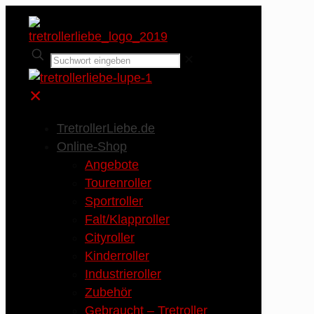
✕
✕
TretrollerLiebe.de
Online-Shop
Angebote
Tourenroller
Sportroller
Falt/Klapproller
Cityroller
Kinderroller
Industrieroller
Zubehör
Gebraucht – Tretroller