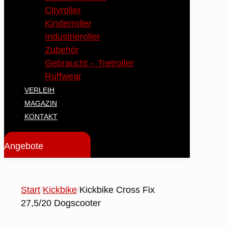
Cityroller
Kinderroller
Industrieroller
Zubehör
Gebraucht – Tretroller
Ruffwear
VERLEIH
MAGAZIN
KONTAKT
Angebote
Start
/
Kickbike
/
Kickbike Cross Fix
27,5/20 Dogscooter