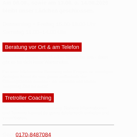
Am 08.08., sowie am 13.08. u. 14.08.2026
bleibt unser Lädchen geschlossen.
Donnerstag + Freitag
15.00-18.00 Uhr
Samstag
11.00–14.00 Uhr
Beratung vor Ort & am Telefon
Vereinbare deinen
individuellen Termin
bei uns - dann
gibt es für dich
keine Wartezeiten
.
Für eine telefonische Beratung oder
Fragen
zu sonstigen
Anliegen
könnt ihr uns gerne außerhalb der
Öffnungszeiten anrufen - wir nehmen uns immer
ausgiebig Zeit
für euch!
Tretroller Coaching
Nur nach Terminvereinbarung.
Nähere
Informationen
und
Termine
kannst du gerne
telefonisch einholen
und
vereinbaren.
Gabi
0170-8487084