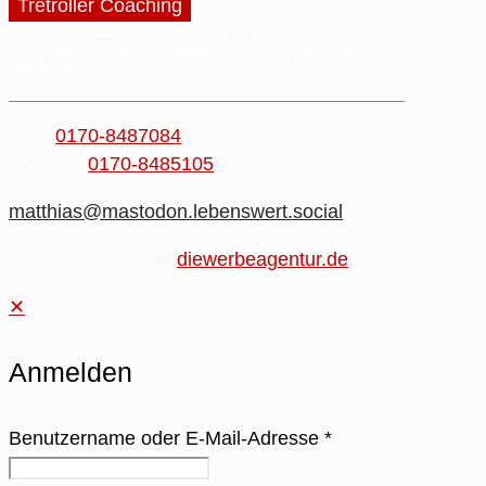
Tretroller Coaching
Nur nach Terminvereinbarung.
Nähere
Informationen
und
Termine
kannst du gerne
telefonisch einholen
und
vereinbaren.
Gabi
0170-8487084
Matthias
0170-8485105
matthias@mastodon.lebenswert.social
2026 made with ❤️
diewerbeagentur.de
✕
Anmelden
Benutzername oder E-Mail-Adresse
*