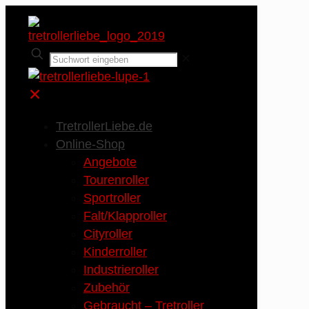
✕
✕
TretrollerLiebe.de
Online-Shop
Angebote
Tourenroller
Sportroller
Falt/Klapproller
Cityroller
Kinderroller
Industrieroller
Zubehör
Gebraucht – Tretroller