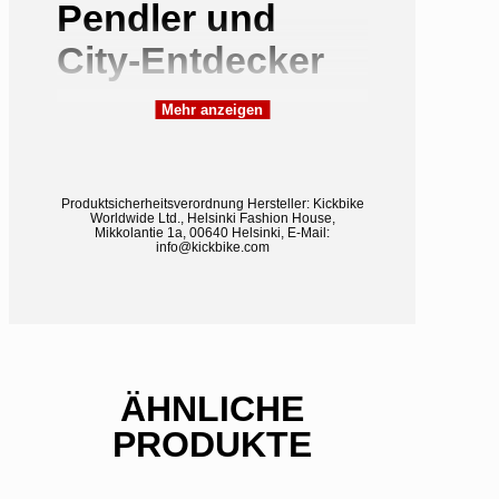
Pendler und
City-Entdecker
Mehr anzeigen
In Sekunden
gefaltet – bereit für
Produktsicherheitsverordnung
Hersteller:
Kickbike
jede Situation
Worldwide Ltd., Helsinki Fashion House,
Mikkolantie 1a, 00640 Helsinki, E-Mail:
info@kickbike.com
Der Clou des Kickbike CliX ist sein
cleverer Faltmechanismus. Er
lässt sich in Sekundenschnelle
zusammenklappen und extrem
ÄHNLICHE
flach verstauen.
PRODUKTE
Multimodal unterwegs:
Ob in
der U-Bahn, im Kofferraum