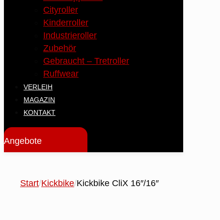
Cityroller
Kinderroller
Industrieroller
Zubehör
Gebraucht – Tretroller
Ruffwear
VERLEIH
MAGAZIN
KONTAKT
Angebote
Start
/
Kickbike
/
Kickbike CliX 16″/16″