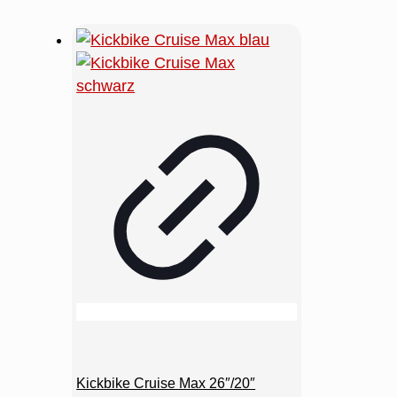
oder platzsparend unter dem
Schreibtisch im Büro – das
CliX passt sich deinem
Lebensstil an.
Leichtgewicht:
Mit nur
8,3 kg
gehört es zu den leichtesten
Faltrollern seiner Klasse und
lässt sich mühelos tragen,
wenn es mal über Treppen
geht.
Ergonomie und
Fahrspaß ohne
Kompromisse
Kickbike Cruise Max 26″/20″
Trotz seines kompakten Designs