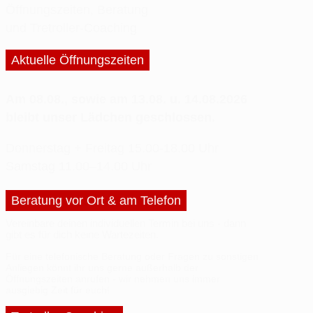
Öffnungszeiten, Beratung
und Tretroller-Coaching
Aktuelle Öffnungszeiten
Am 08.08., sowie am 13.08. u. 14.08.2026
bleibt unser Lädchen geschlossen.
Donnerstag + Freitag
15.00-18.00 Uhr
Samstag
11.00–14.00 Uhr
Beratung vor Ort & am Telefon
Vereinbare deinen
individuellen Termin
bei uns - dann
gibt es für dich
keine Wartezeiten
.
Für eine telefonische Beratung oder
Fragen
zu sonstigen
Anliegen
könnt ihr uns gerne außerhalb der
Öffnungszeiten anrufen - wir nehmen uns immer
ausgiebig Zeit
für euch!