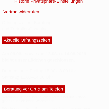
Historie Privatsphäre-Einstellungen
Vertrag widerrufen
Öffnungszeiten, Beratung
und Tretroller-Coaching
Aktuelle Öffnungszeiten
Am 08.08., sowie am 13.08. u. 14.08.2026
bleibt unser Lädchen geschlossen.
Donnerstag + Freitag
15.00-18.00 Uhr
Samstag
11.00–14.00 Uhr
Beratung vor Ort & am Telefon
Vereinbare deinen
individuellen Termin
bei uns - dann
gibt es für dich
keine Wartezeiten
.
Für eine telefonische Beratung oder
Fragen
zu sonstigen