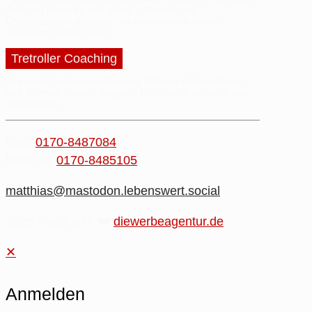
Anliegen
könnt ihr uns gerne außerhalb der
Öffnungszeiten anrufen - wir nehmen uns immer
ausgiebig Zeit
für euch!
Tretroller Coaching
Nur nach Terminvereinbarung.
Nähere
Informationen
und
Termine
kannst du gerne
telefonisch einholen
und
vereinbaren.
Gabi
0170-8487084
Matthias
0170-8485105
matthias@mastodon.lebenswert.social
2026 made with ❤️
diewerbeagentur.de
✕
Anmelden