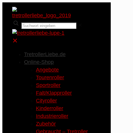
✕
✕
TretrollerLiebe.de
Online-Shop
Angebote
Tourenroller
Sportroller
Falt/Klapproller
Cityroller
Kinderroller
Industrieroller
Zubehör
Gebraucht – Tretroller