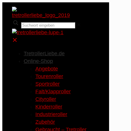
✕
✕
TretrollerLiebe.de
Online-Shop
Angebote
Tourenroller
Sportroller
Falt/Klapproller
Cityroller
Kinderroller
Industrieroller
Zubehör
Gebraucht – Tretroller