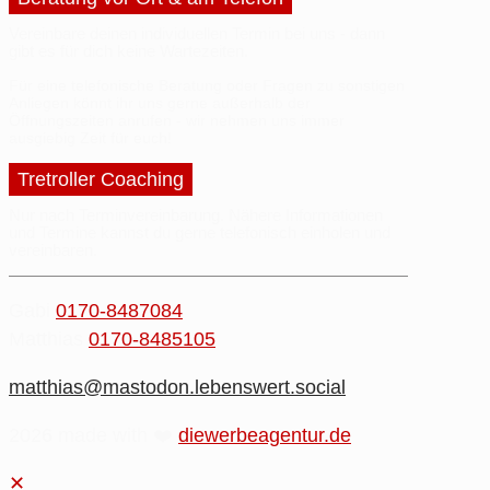
Vereinbare deinen
individuellen Termin
bei uns - dann
gibt es für dich
keine Wartezeiten
.
Für eine telefonische Beratung oder
Fragen
zu sonstigen
Anliegen
könnt ihr uns gerne außerhalb der
Öffnungszeiten anrufen - wir nehmen uns immer
ausgiebig Zeit
für euch!
Tretroller Coaching
Nur nach Terminvereinbarung.
Nähere
Informationen
und
Termine
kannst du gerne
telefonisch einholen
und
vereinbaren.
Gabi
0170-8487084
Matthias
0170-8485105
matthias@mastodon.lebenswert.social
2026 made with ❤️
diewerbeagentur.de
✕