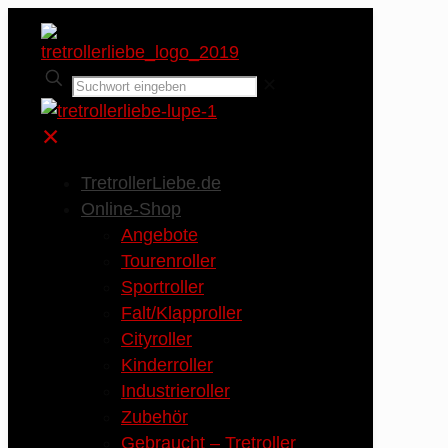
✕
✕
TretrollerLiebe.de
Online-Shop
Angebote
Tourenroller
Sportroller
Falt/Klapproller
Cityroller
Kinderroller
Industrieroller
Zubehör
Gebraucht – Tretroller