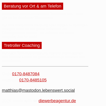
Beratung vor Ort & am Telefon
Vereinbare deinen
individuellen Termin
bei uns - dann
gibt es für dich
keine Wartezeiten
.
Für eine telefonische Beratung oder
Fragen
zu sonstigen
Anliegen
könnt ihr uns gerne außerhalb der
Öffnungszeiten anrufen - wir nehmen uns immer
ausgiebig Zeit
für euch!
Tretroller Coaching
Nur nach Terminvereinbarung.
Nähere
Informationen
und
Termine
kannst du gerne
telefonisch einholen
und
vereinbaren.
Gabi
0170-8487084
Matthias
0170-8485105
matthias@mastodon.lebenswert.social
2026 made with ❤️
diewerbeagentur.de